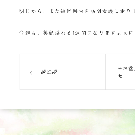
明日から、また福岡県内を訪問看護に走りま
今週も、笑顔溢れる1週間になりますよぉに
✴️お
🌈虹🌈
せ