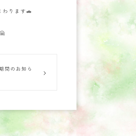
わります🚗

盆期間のお知ら