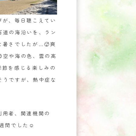
声が、毎日聴こえてい
百道の海沿いを、ラン
暑さでしたが…🥵爽
空や海の色、雲の高
季節を感じる楽しみの
そうですが、熱中症な
利用者、関連機関の
週間でした☺️